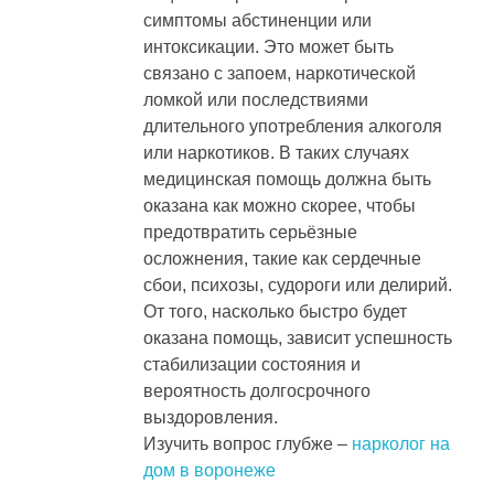
симптомы абстиненции или
интоксикации. Это может быть
связано с запоем, наркотической
ломкой или последствиями
длительного употребления алкоголя
или наркотиков. В таких случаях
медицинская помощь должна быть
оказана как можно скорее, чтобы
предотвратить серьёзные
осложнения, такие как сердечные
сбои, психозы, судороги или делирий.
От того, насколько быстро будет
оказана помощь, зависит успешность
стабилизации состояния и
вероятность долгосрочного
выздоровления.
Изучить вопрос глубже –
нарколог на
дом в воронеже