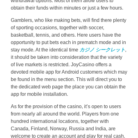
withdrawal options. Most of them allow users to
obtain their funds within minutes or just a few hours.
Gamblers, who like making bets, will find there plenty
of sporting occasions, together with soccer,
basketball, tennis, and others. Here users have the
opportunity to put bets each in prematch mode and in
stay mode. At the identical time
カジノ シークレット
,
it should be taken into consideration that the variety
of live markets is restricted. JoyCasino offers a
devoted mobile app for Android customers which may
be found in the menu section. This will direct you to
the dedicated web page the place you can obtain the
app for mobile installation.
As for the provision of the casino, it’s open to users
from nearly all around the world. Players from one
hundred international locations, together with
Canada, Finland, Norway, Russia and India, are
welcome to create an account and play for real cash.