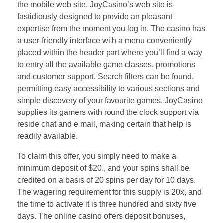
the mobile web site. JoyCasino’s web site is
fastidiously designed to provide an pleasant
expertise from the moment you log in. The casino has
a user-friendly interface with a menu conveniently
placed within the header part where you’ll find a way
to entry all the available game classes, promotions
and customer support. Search filters can be found,
permitting easy accessibility to various sections and
simple discovery of your favourite games. JoyCasino
supplies its gamers with round the clock support via
reside chat and e mail, making certain that help is
readily available.
To claim this offer, you simply need to make a
minimum deposit of $20., and your spins shall be
credited on a basis of 20 spins per day for 10 days.
The wagering requirement for this supply is 20x, and
the time to activate it is three hundred and sixty five
days. The online casino offers deposit bonuses,