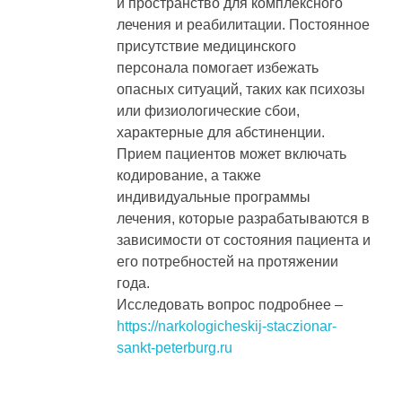
и пространство для комплексного
лечения и реабилитации. Постоянное
присутствие медицинского
персонала помогает избежать
опасных ситуаций, таких как психозы
или физиологические сбои,
характерные для абстиненции.
Прием пациентов может включать
кодирование, а также
индивидуальные программы
лечения, которые разрабатываются в
зависимости от состояния пациента и
его потребностей на протяжении
года.
Исследовать вопрос подробнее –
https://narkologicheskij-staczionar-
sankt-peterburg.ru