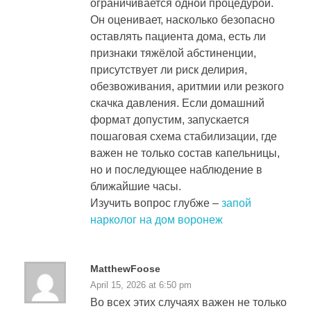
ограничивается одной процедурой.
Он оценивает, насколько безопасно
оставлять пациента дома, есть ли
признаки тяжёлой абстиненции,
присутствует ли риск делирия,
обезвоживания, аритмии или резкого
скачка давления. Если домашний
формат допустим, запускается
пошаговая схема стабилизации, где
важен не только состав капельницы,
но и последующее наблюдение в
ближайшие часы.
Изучить вопрос глубже –
запой
нарколог на дом воронеж
MatthewFoose
April 15, 2026 at 6:50 pm
Во всех этих случаях важен не только